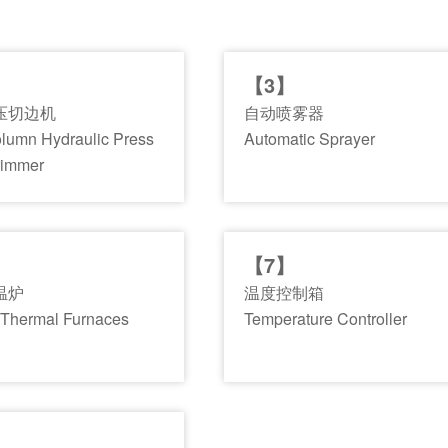
【3】
压切边机
自动喷雾器
lumn Hydraulic Press
Automatic Sprayer
rimmer
【7】
温炉
温度控制箱
 Thermal Furnaces
Temperature Controller
】