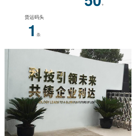
+
货运码头
1
条