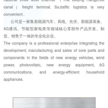
canal）freight terminal. So,traffic logistics is very
convenient .
公司是一家集新能源汽车、风电、光伏、新能源装备、
5G通讯、节能型家电类等领域核心零部件产品开发、制
造、销售于一体的专业化企业。
The company is a professional enterprise integrating the
development, manufacturing and sales of core parts and
components in the fields of new energy vehicles, wind
power, photovoltaic, new energy equipment, 5G
communications, and energy-efficient household
appliances.